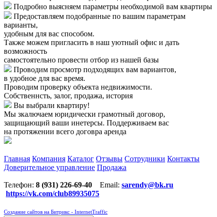
Подробно выясняем параметры необходимой вам квартиры
Предоставляем подобранные по вашим параметрам
варианты,
удобным для вас способом.
Также можем пригласить в наш уютный офис и дать
возможность
самостоятельно провести отбор из нашей базы
Проводим просмотр подходящих вам вариантов,
в удобное для вас время.
Проводим проверку объекта недвижимости.
Собственнсть, залог, продажа, история
Вы выбрали квартиру!
Мы зкалючаем юридически грамотный договор,
защищающий ваши инетерсы. Поддерживаем вас
на протяжении всего договра аренда
Главная
Компания
Каталог
Отзывы
Сотрудники
Контакты
Доверительное управление
Продажа
Телефон:
8 (931) 226-69-40
Email:
sarendy@bk.ru
https://vk.com/club89935075
Создание сайтов на Битрикс - InternetTraffic