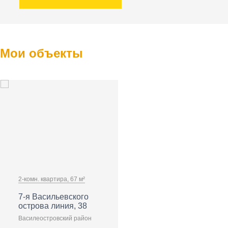
Мои объекты
2-комн. квартира, 67 м²
Элитная квартира в самом
центре! Невский 88
7-я Васильевского
Невский проспект 88
острова линия, 38
Центральный район
Василеостровский район